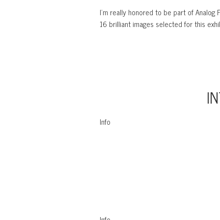
I’m really honored to be part of Analog 
16 brilliant images selected for this exh
I
Info
Info